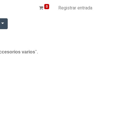
0
Registrar entrada
r
ccesorios varios
".