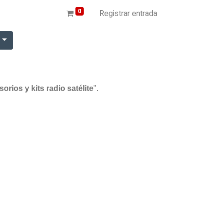
0
Registrar entrada
r
rios y kits radio satélite
".