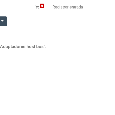
0
Registrar entrada
r
 / Adaptadores host bus
".